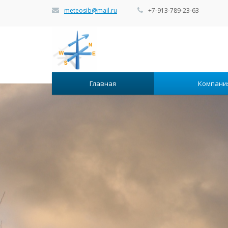
meteosib@mail.ru
+7-913-789-23-63
Главная
Компан