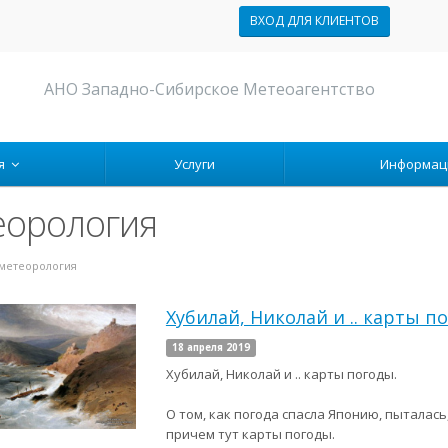
ВХОД ДЛЯ КЛИЕНТОВ
АНО Западно-Сибирское Метеоагентство
ия
Услуги
Информа
еорология
метеорология
Хубилай, Николай и .. карты п
18 апреля 2019
Хубилай, Николай и .. карты погоды.
О том, как погода спасла Японию, пыталась
причем тут карты погоды.