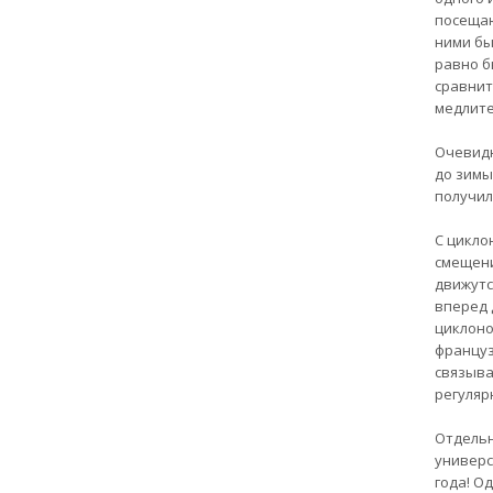
посещаю
ними бы
равно б
сравнит
медлите
Очевидн
до зимы
получило
С цикло
смещени
движутс
вперед 
циклоно
француз
связыва
регуляр
Отдельн
универс
года! О