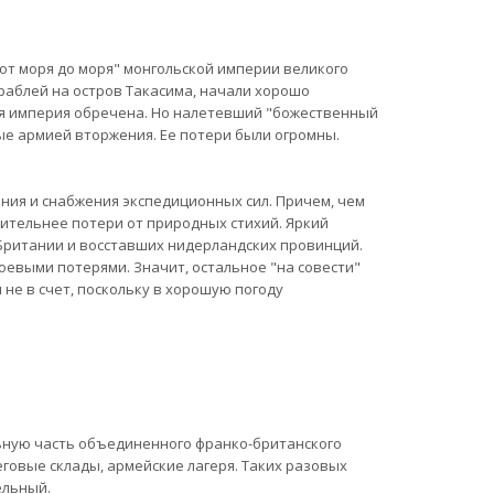
т моря до моря" монгольской империи великого
раблей на остров Такасима, начали хорошо
ая империя обречена. Но налетевший "божественный
ые армией вторжения. Ее потери были огромны.
ния и снабжения экспедиционных сил. Причем, чем
ительнее потери от природных стихий. Яркий
Британии и восставших нидерландских провинций.
боевыми потерями. Значит, остальное "на совести"
не в счет, поскольку в хорошую погоду
ьную часть объединенного франко-британского
говые склады, армейские лагеря. Таких разовых
ельный.