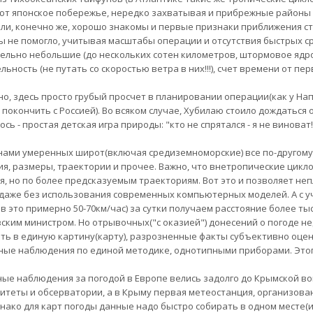
т японское побережье, нередко захватывая и прибрежные районы К
ли, конечно же, хорошо знакомы и первые признаки приближения сти
ы не помогло, учитывая масштабы операции и отсутствия быстрых ср
ельно небольшие (до нескольких сотен километров, штормовое ядро 
льность (не путать со скоростью ветра в них!!!), счет времени от пе
о, здесь просто грубый просчет в планировании операции(как у На
 покончить с Россией). Во всяком случае, Хубилаю стоило дождаться 
сь - простая детская игра природы: "кто не спрятался - я не виноват!
нами умеренных широт(включая средиземноморские) все по-другому:
я, размеры, траектории и прочее. Важно, что внетропические цикл
я, но по более предсказуемым траекториям. Вот это и позволяет не
даже без использования современных компьютерных моделей. А с у
в это примерно 50-70км/час) за сутки получаем расстояние более т
ским министром. Но отрывочных("с оказией") донесений о погоде нед
ть в единую картину(карту), разрозненные факты субъективно оце
ные наблюдения по единой методике, однотипными приборами. Этого
ые наблюдения за погодой в Европе велись задолго до Крымской во
итеты и обсерватории, а в Крыму первая метеостанция, организован
днако для карт погоды данные надо быстро собирать в одном месте(ин