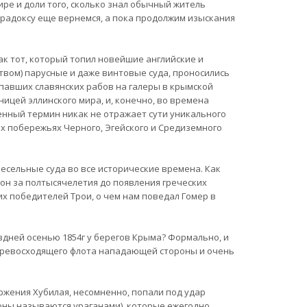
е и доли того, сколько знал обычный житель
радоксу еще вернемся, а пока продолжим изыскания
ак тот, который топил новейшие английские и
вом) парусные и даже винтовые суда, проносились
павших славянских рабов на галеры в крымской
ницей эллинского мира, и, конечно, во времена
енный термин никак не отражает сути уникального
х побережьях Черного, Эгейского и Средиземного
весельные суда во все исторические времена. Как
он за полтысячелетия до появления греческих
х победителей Трои, о чем нам поведал Гомер в
здней осенью 1854г у берегов Крыма? Формально, и
 превосходящего флота нападающей стороны и очень
оржения Хубилая, несомненно, попали под удар
лоны называются ураганами), которые ежегодно