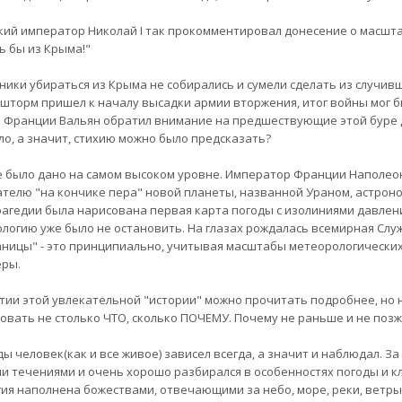
кий император Николай I так прокомментировал донесение о масштаб
ь бы из Крыма!"
ники убираться из Крыма не собирались и сумели сделать из случивш
 шторм пришел к началу высадки армии вторжения, итог войны мог бы
 Франции Вальян обратил внимание на предшествующие этой буре д
о, а значит, стихию можно было предсказать?
 было дано на самом высоком уровне. Император Франции Наполеон
телю "на кончике пера" новой планеты, названной Ураном, астроном
рагедии была нарисована первая карта погоды с изолиниями давлени
логию уже было не остановить. На глазах рождалась всемирная Слу
аницы" - это принципиально, учитывая масштабы метеорологических
ры.
тии этой увлекательной "истории" можно прочитать подробнее, но н
овать не столько ЧТО, сколько ПОЧЕМУ. Почему не раньше и не поз
ды человек(как и все живое) зависел всегда, а значит и наблюдал. З
и течениями и очень хорошо разбирался в особенностях погоды и кл
ия наполнена божествами, отвечающими за небо, море, реки, ветры,