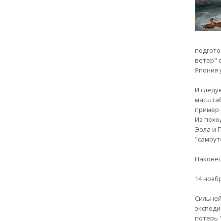
подгото
ветер" 
Япония 
И следу
масштаб
пример 
Из похо
Эола и 
"самоут
Наконец,
14 ноябр
Сильней
экспеди
потерь 