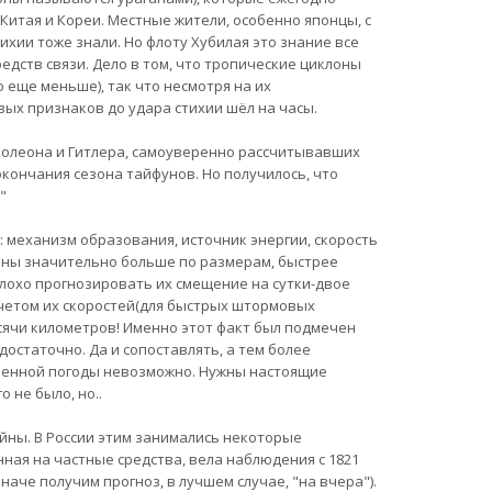
итая и Кореи. Местные жители, особенно японцы, с
хии тоже знали. Но флоту Хубилая это знание все
едств связи. Дело в том, что тропические циклоны
еще меньше), так что несмотря на их
рвых признаков до удара стихии шёл на часы.
полеона и Гитлера, самоуверенно рассчитывавших
окончания сезона тайфунов. Но получилось, что
"
 механизм образования, источник энергии, скорость
оны значительно больше по размерам, быстрее
плохо прогнозировать их смещение на сутки-двое
четом их скоростей(для быстрых штормовых
ысячи километров! Именно этот факт был подмечен
остаточно. Да и сопоставлять, а тем более
ненной погоды невозможно. Нужны настоящие
 не было, но..
йны. В России этим занимались некоторые
ная на частные средства, вела наблюдения с 1821
аче получим прогноз, в лучшем случае, "на вчера").