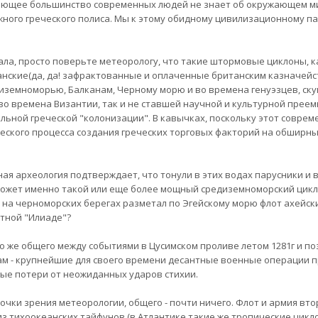
ющее большинство современных людей не знает об окружающем мир
ного греческого полиса. Мы к этому обидному цивилизационному па
.
ала, просто поверьте метеорологу, что такие штормовые циклоны, к
нские(да, да! зафрактованные и оплаченные британским казначейст
иземноморью, Балканам, Черному морю и во времена генуэзцев, ску
 во времена Византии, так и не ставшей научной и культурной преем
льной греческой "колонизации". В кавычках, поскольку этот соврем
еского процесса создания греческих торговых факторий на обширны
ая археология подтверждает, что тонули в этих водах парусники и 
может именно такой или еще более мощный средиземноморский цикл
 на черноморских берегах разметал по Эгейскому морю флот ахейски
тной "Илиаде"?
то же общего между событиями в Цусимском проливе летом 1281г и по
там - крупнейшие для своего времени десантные военные операции
ые потери от неожиданных ударов стихии.
 точки зрения метеорологии, общего - почти ничего. Флот и армия вт
из тихоокеанских тайфунов (в Атлантике такие же тропические цик