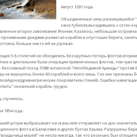
Август 1281 года.
Объединенные силы раскинувшейся "о
хана Хубилая,высадившись с сотен ко
вленное второе завоевание Японии. Казалось, небольшая островн
с проливными дождями разметал корабли и опустошил берега, занят
устояла, больше никто ей не угрожал.
ющие 5-6 столетий не обходились без крупных потерь флотов вторже
нее и длительнее были операции привлеченных флотов, тем чувств
- бесславный поход 1588г испанской "Непобедимой Армады" против 
да не вернулось более 60 кораблей и всего лишь 7 из них признаны 
Посейдона(древнегреческие покровители стихий). Ошибки навигации 
опить" океанский корабль трудно.
 случилось..
я 1854 года.
ший шторм выбрасывает на скалы или отправляет на дно значител
ционного флота в Балаклаве и других бухтах Крыма. Разрушены бере
"владычица морей" не несла никогда, так что резонанс был оглушит