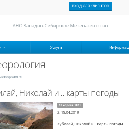
ВХОД ДЛЯ КЛИЕНТОВ
АНО Западно-Сибирское Метеоагентство
ия
Услуги
Информа
еорология
метеорология
илай, Николай и .. карты погоды
18 апреля 2019
2. 18.04.2019
Хубилай, Николай и .. карты погоды.