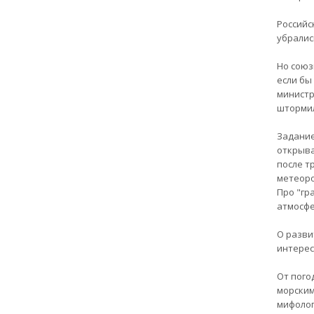
Российс
убралис
Но союз
если бы
министр
штормил
Задание
открыва
после т
метеоро
Про "гр
атмосфе
О разви
интерес
От пого
морским
мифолог