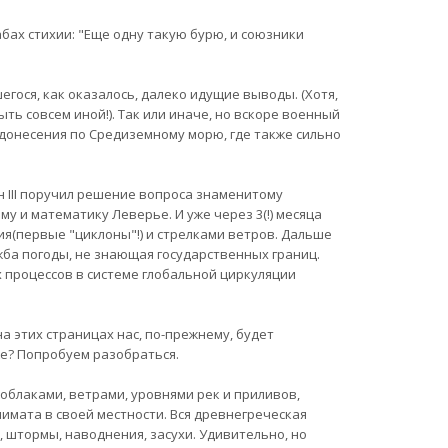
ах стихии: "Еще одну такую бурю, и союзники
егося, как оказалось, далеко идущие выводы. (Хотя,
ть совсем иной!). Так или иначе, но вскоре военный
онесения по Средиземному морю, где также сильно
 III поручил решение вопроса знаменитому
у и математику Леверье. И уже через 3(!) месяца
я(первые "циклоны"!) и стрелками ветров. Дальше
жба погоды, не знающая государственных границ.
 процессов в системе глобальной циркуляции
а этих страницах нас, по-прежнему, будет
же? Попробуем разобраться.
а облаками, ветрами, уровнями рек и приливов,
имата в своей местности. Вся древнегреческая
 штормы, наводнения, засухи. Удивительно, но