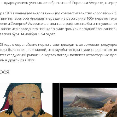
благодаря усилиям ученых и изобретателей Европы и Америки, к сере
бря 1832 г ученый-электротехник (по совместительству - российский
твии императора Николая I передал на расстояние 100м первую телегр
ропе и Северной Америке шагали телеграфные столбы и тянулись по
 разве что последнего "пинка" в виде громкой погодной "сенсации".
вская буря 14 ноября 1854 года".
865 года в европейские порты стали приходить штормовые предупре
годы была столь очевидной, что службы погоды стали создаваться по
тся следующий рывок: на картах погоды появятся атмосферные фрон
им в другой раз.<br>
рея