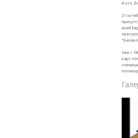
И это, 
21 октя
присутс
всей Ев
хватало
"Балакла
Уже с 1
карт по
соверши
поговор
Гале