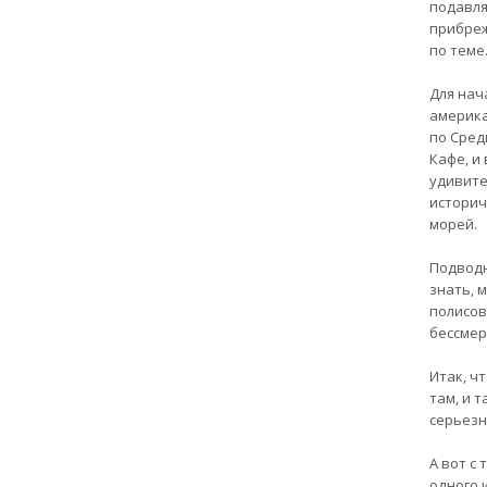
подавля
прибреж
по теме
Для нач
америка
по Сред
Кафе, и
удивите
историч
морей.
Подводн
знать, 
полисов
бессмер
Итак, ч
там, и 
серьезн
А вот с
одного 